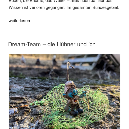
Boden, die Bäume, das Wetter – alles noch da. Nur das
Wissen ist verloren gegangen. Im gesamten Bundesgebiet.
„Trüffel
weiterlesen
in
Alfeld
–
VERÖFFENTLICHT
Dream-Team – die Hühner und ich
AM
lasst
Woopee
vor“