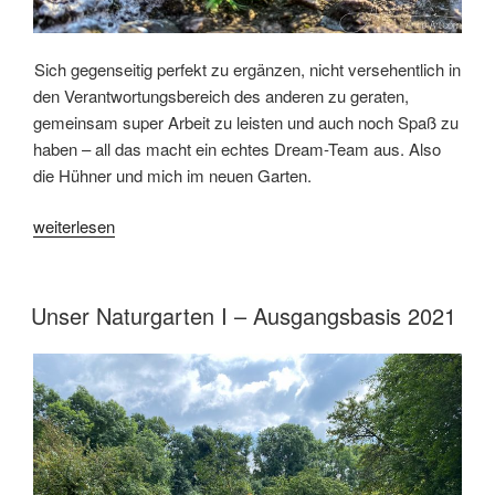
Sich gegenseitig perfekt zu ergänzen, nicht versehentlich in
den Verantwortungsbereich des anderen zu geraten,
gemeinsam super Arbeit zu leisten und auch noch Spaß zu
haben – all das macht ein echtes Dream-Team aus. Also
die Hühner und mich im neuen Garten.
„Dream-
weiterlesen
Team
–
die
VERÖFFENTLICHT
Unser Naturgarten I – Ausgangsbasis 2021
AM
Hühner
und
ich“