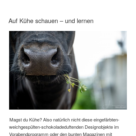
Naturgarten
I
–
VERÖFFENTLICHT
Auf Kühe schauen – und lernen
AM
Ausgangsbasis
2021“
Magst du Kühe? Also natürlich nicht diese eingefärbten-
weichgespülten-schokoladeduftenden Designobjekte im
Vorabendprogramm oder den bunten Magazinen mit