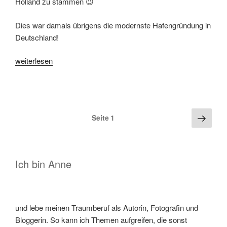
Holland zu stammen 😉
Dies war damals übrigens die modernste Hafengründung in
Deutschland!
„Buxtehude
weiterlesen
im
Regen
–
und
Seitennummerierung
Näch
Seite
1
voller
Seite
der
Tiere“
Beiträge
Ich bin Anne
und lebe meinen Traumberuf als Autorin, Fotografin und
Bloggerin. So kann ich Themen aufgreifen, die sonst