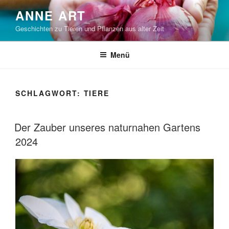
Zum
ANNE ART
Inhalt
Geschichten zu Tieren und Pflanzen aus alter Zeit
springen
Menü
SCHLAGWORT:
TIERE
VERÖFFENTLICHT
Der Zauber unseres naturnahen Gartens
AM
2024