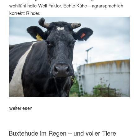
wohlfühl-heile-Welt Faktor. Echte Kühe – agrarsprachlich
korrekt: Rinder.
„Auf
weiterlesen
Kühe
schauen
–
VERÖFFENTLICHT
Buxtehude im Regen – und voller Tiere
AM
und