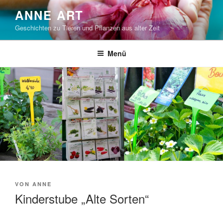
Zum
ANNE ART
Inhalt
Geschichten zu Tieren und Pflanzen aus alter Zeit
springen
Menü
VERÖFFENTLICHT
VON
ANNE
AM
Kinderstube „Alte Sorten“