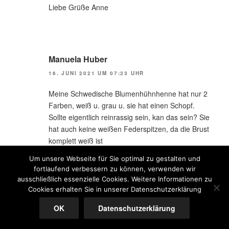
Liebe Grüße Anne
Manuela Huber
16. JUNI 2021 UM 07:23 UHR
Meine Schwedische Blumenhühnhenne hat nur 2
Farben, weiß u. grau u. sie hat einen Schopf.
Sollte eigentlich reinrassig sein, kan das sein? Sie
hat auch keine weißen Federspitzen, da die Brust
komplett weiß ist
Um unsere Webseite für Sie optimal zu gestalten und
fortlaufend verbessern zu können, verwenden wir
ausschließlich essenzielle Cookies. Weitere Informationen zu
Cookies erhalten Sie in unserer Datenschutzerklärung
Anne
OK
Datenschutzerklärung
16. JUNI 2021 UM 18:23 UHR
Hallo,